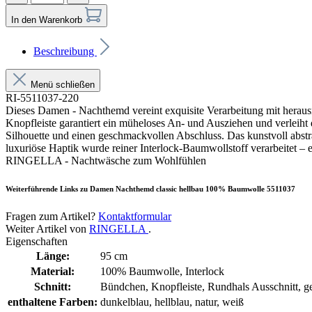
In den Warenkorb
Beschreibung
Menü schließen
RI-5511037-220
Dieses Damen - Nachthemd vereint exquisite Verarbeitung mit herausr
Knopfleiste garantiert ein müheloses An- und Ausziehen und verleiht
Silhouette und einen geschmackvollen Abschluss. Das kunstvoll abstra
luxuriöse Haptik wurde reiner Interlock-Baumwollstoff verarbeitet –
RINGELLA - Nachtwäsche zum Wohlfühlen
Weiterführende Links zu Damen Nachthemd classic hellbau 100% Baumwolle 5511037
Fragen zum Artikel?
Kontaktformular
Weiter Artikel von
RINGELLA
.
Eigenschaften
Länge:
95 cm
Material:
100% Baumwolle, Interlock
Schnitt:
Bündchen, Knopfleiste, Rundhals Ausschnitt, ge
enthaltene Farben:
dunkelblau, hellblau, natur, weiß