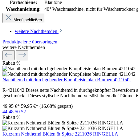
Farbschiene:
Blautöne
Waschanleitung:
40° Waschmaschine, nicht für Wäschetrockner g
Menü schließen
weitere Nachthemden
Produktgalerie überspringen
weitere Nachthemden
Rabatt
%
Nachthemd mit durchgehender Knopfleiste blau Blumen 4211042
R-4211042 Dieses nette Nachthemd in durchgeknöpfter Reversform auf
geschmückt. Dieses stylische Nachthemd versüßt Ihnen die Träume, is
49,95 €*
59,95 €*
(16.68% gespart)
44
48
50
52
Rabatt
%
Kurzarm Nchthemd Blüten & Spitze 2211036 RINGELLA