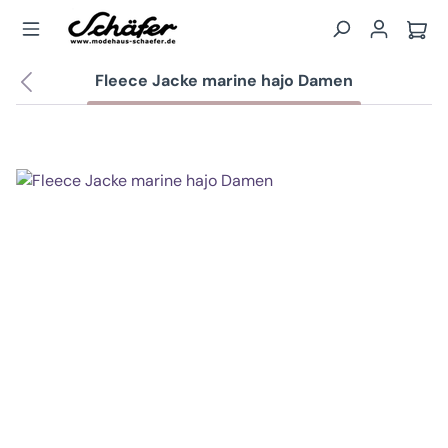
Zum Hauptinhalt springen
Wa
Fleece Jacke marine hajo Damen
Bildergalerie überspringen