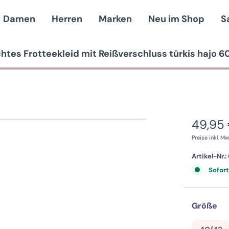
Damen
Herren
Marken
Neu im Shop
S
chtes Frotteekleid mit Reißverschluss türkis hajo 6
49,95
Regulärer 
Preise inkl. Mw
Artikel-Nr.:
Sofort
au
Größe