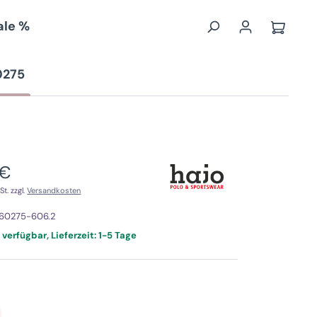
ale %
Waren
0275
 €
Preis:
St. zzgl.
Versandkosten
60275-606.2
 verfügbar, Lieferzeit: 1-5 Tage
swählen