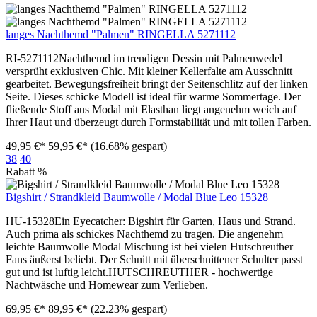
langes Nachthemd "Palmen" RINGELLA 5271112
RI-5271112Nachthemd im trendigen Dessin mit Palmenwedel
versprüht exklusiven Chic. Mit kleiner Kellerfalte am Ausschnitt
gearbeitet. Bewegungsfreiheit bringt der Seitenschlitz auf der linken
Seite. Dieses schicke Modell ist ideal für warme Sommertage. Der
fließende Stoff aus Modal mit Elasthan liegt angenehm weich auf
Ihrer Haut und überzeugt durch Formstabilität und mit tollen Farben.
49,95 €*
59,95 €*
(16.68% gespart)
38
40
Rabatt
%
Bigshirt / Strandkleid Baumwolle / Modal Blue Leo 15328
HU-15328Ein Eyecatcher: Bigshirt für Garten, Haus und Strand.
Auch prima als schickes Nachthemd zu tragen. Die angenehm
leichte Baumwolle Modal Mischung ist bei vielen Hutschreuther
Fans äußerst beliebt. Der Schnitt mit überschnittener Schulter passt
gut und ist luftig leicht.HUTSCHREUTHER - hochwertige
Nachtwäsche und Homewear zum Verlieben.
69,95 €*
89,95 €*
(22.23% gespart)