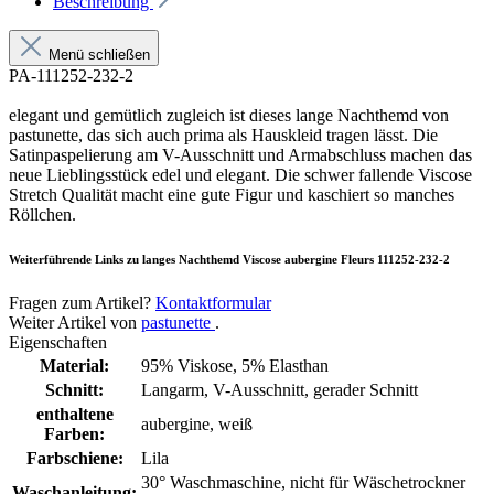
Beschreibung
Menü schließen
PA-111252-232-2
elegant und gemütlich zugleich ist dieses lange Nachthemd von
pastunette, das sich auch prima als Hauskleid tragen lässt. Die
Satinpaspelierung am V-Ausschnitt und Armabschluss machen das
neue Lieblingsstück edel und elegant. Die schwer fallende Viscose
Stretch Qualität macht eine gute Figur und kaschiert so manches
Röllchen.
Weiterführende Links zu langes Nachthemd Viscose aubergine Fleurs 111252-232-2
Fragen zum Artikel?
Kontaktformular
Weiter Artikel von
pastunette
.
Eigenschaften
Material:
95% Viskose, 5% Elasthan
Schnitt:
Langarm, V-Ausschnitt, gerader Schnitt
enthaltene
aubergine, weiß
Farben:
Farbschiene:
Lila
30° Waschmaschine, nicht für Wäschetrockner
Waschanleitung: